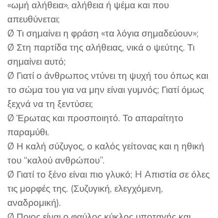
«ωμή αλήθεια», αλήθεια ή ψέμα και που
απευθύνεται;
Ø Τι σημαίνει η φράση «τα λόγια σημαδεύουν»;
Ø Στη παρτίδα της αλήθειας, νικά ο ψεύτης. Τι
σημαίνει αυτό;
Ø Γιατί ο άνθρωπος ντύνει τη ψυχή του όπως και
το σώμα του για να μην είναι γυμνός; Γιατί όμως
ξεχνά να τη ξεντύσει;
Ø Έρωτας και προσποιητό. Το απαραίτητο
παραμύθι.
Ø Η καλή σύζυγος, ο καλός γείτονας και η ηθική
του “καλού ανθρώπου”.
Ø Γιατί το ξένο είναι πιο γλυκό; H Aπιστία σε όλες
τις μορφές της. (Συζυγική, ελεγχόμενη,
αναδρομική).
Ø Ποιος είναι ο φαύλος κύκλος υποταγής και